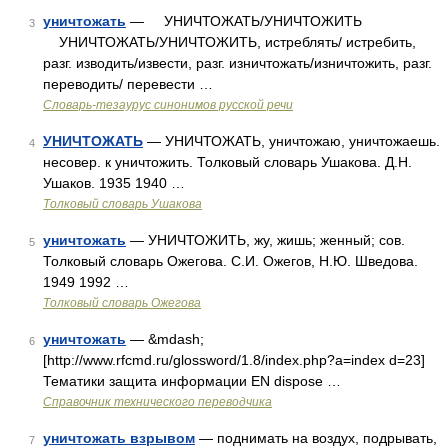
уничтожать
— УНИЧТОЖАТЬ/УНИЧТОЖИТЬ
3
УНИЧТОЖАТЬ/УНИЧТОЖИТЬ, истреблять/ истребить,
разг. изводить/извести, разг. изничтожать/изничтожить, разг.
переводить/ перевести …
Словарь-тезаурус синонимов русской речи
УНИЧТОЖАТЬ
— УНИЧТОЖАТЬ, уничтожаю, уничтожаешь.
4
несовер. к уничтожить. Толковый словарь Ушакова. Д.Н.
Ушаков. 1935 1940 …
Толковый словарь Ушакова
уничтожать
— УНИЧТОЖИТЬ, жу, жишь; женный; сов.
5
Толковый словарь Ожегова. С.И. Ожегов, Н.Ю. Шведова.
1949 1992 …
Толковый словарь Ожегова
уничтожать
— &mdash;
6
[http://www.rfcmd.ru/glossword/1.8/index.php?a=index d=23]
Тематики защита информации EN dispose …
Справочник технического переводчика
уничтожать взрывом
— поднимать на воздух, подрывать,
7