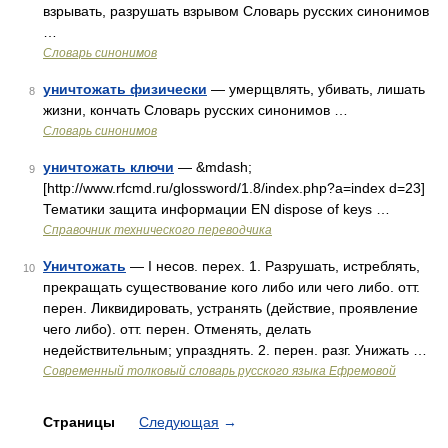
взрывать, разрушать взрывом Словарь русских синонимов
…
Словарь синонимов
уничтожать физически
— умерщвлять, убивать, лишать
8
жизни, кончать Словарь русских синонимов …
Словарь синонимов
уничтожать ключи
— &mdash;
9
[http://www.rfcmd.ru/glossword/1.8/index.php?a=index d=23]
Тематики защита информации EN dispose of keys …
Справочник технического переводчика
Уничтожать
— I несов. перех. 1. Разрушать, истреблять,
10
прекращать существование кого либо или чего либо. отт.
перен. Ликвидировать, устранять (действие, проявление
чего либо). отт. перен. Отменять, делать
недействительным; упразднять. 2. перен. разг. Унижать …
Современный толковый словарь русского языка Ефремовой
Страницы
Следующая
→